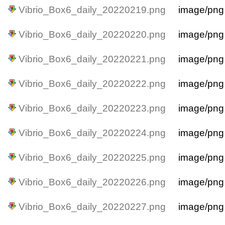
Vibrio_Box6_daily_20220219.png
image/png
Vibrio_Box6_daily_20220220.png
image/png
Vibrio_Box6_daily_20220221.png
image/png
Vibrio_Box6_daily_20220222.png
image/png
Vibrio_Box6_daily_20220223.png
image/png
Vibrio_Box6_daily_20220224.png
image/png
Vibrio_Box6_daily_20220225.png
image/png
Vibrio_Box6_daily_20220226.png
image/png
Vibrio_Box6_daily_20220227.png
image/png