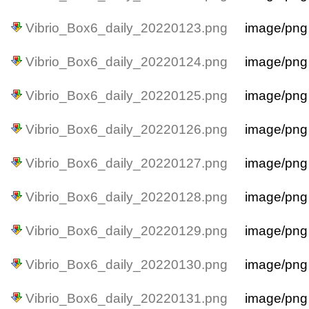
Vibrio_Box6_daily_20220123.png
image/png
Vibrio_Box6_daily_20220124.png
image/png
Vibrio_Box6_daily_20220125.png
image/png
Vibrio_Box6_daily_20220126.png
image/png
Vibrio_Box6_daily_20220127.png
image/png
Vibrio_Box6_daily_20220128.png
image/png
Vibrio_Box6_daily_20220129.png
image/png
Vibrio_Box6_daily_20220130.png
image/png
Vibrio_Box6_daily_20220131.png
image/png