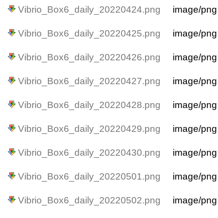
Vibrio_Box6_daily_20220424.png
image/png
Vibrio_Box6_daily_20220425.png
image/png
Vibrio_Box6_daily_20220426.png
image/png
Vibrio_Box6_daily_20220427.png
image/png
Vibrio_Box6_daily_20220428.png
image/png
Vibrio_Box6_daily_20220429.png
image/png
Vibrio_Box6_daily_20220430.png
image/png
Vibrio_Box6_daily_20220501.png
image/png
Vibrio_Box6_daily_20220502.png
image/png