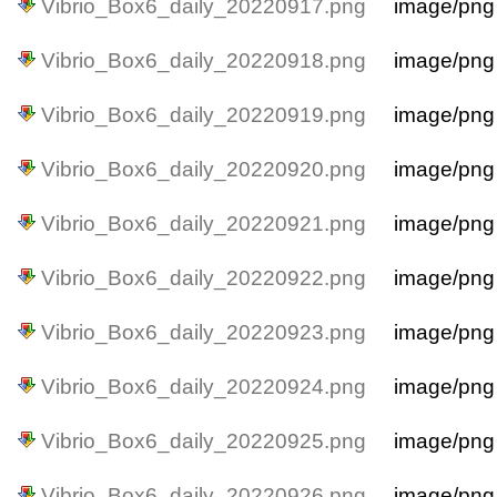
Vibrio_Box6_daily_20220917.png
image/png
Vibrio_Box6_daily_20220918.png
image/png
Vibrio_Box6_daily_20220919.png
image/png
Vibrio_Box6_daily_20220920.png
image/png
Vibrio_Box6_daily_20220921.png
image/png
Vibrio_Box6_daily_20220922.png
image/png
Vibrio_Box6_daily_20220923.png
image/png
Vibrio_Box6_daily_20220924.png
image/png
Vibrio_Box6_daily_20220925.png
image/png
Vibrio_Box6_daily_20220926.png
image/png