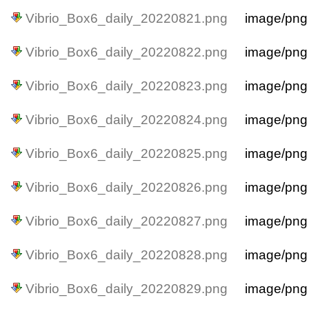
Vibrio_Box6_daily_20220821.png
image/png
Vibrio_Box6_daily_20220822.png
image/png
Vibrio_Box6_daily_20220823.png
image/png
Vibrio_Box6_daily_20220824.png
image/png
Vibrio_Box6_daily_20220825.png
image/png
Vibrio_Box6_daily_20220826.png
image/png
Vibrio_Box6_daily_20220827.png
image/png
Vibrio_Box6_daily_20220828.png
image/png
Vibrio_Box6_daily_20220829.png
image/png