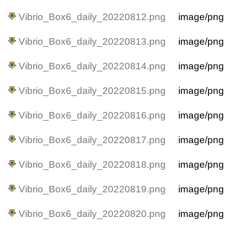
Vibrio_Box6_daily_20220812.png
image/png
Vibrio_Box6_daily_20220813.png
image/png
Vibrio_Box6_daily_20220814.png
image/png
Vibrio_Box6_daily_20220815.png
image/png
Vibrio_Box6_daily_20220816.png
image/png
Vibrio_Box6_daily_20220817.png
image/png
Vibrio_Box6_daily_20220818.png
image/png
Vibrio_Box6_daily_20220819.png
image/png
Vibrio_Box6_daily_20220820.png
image/png