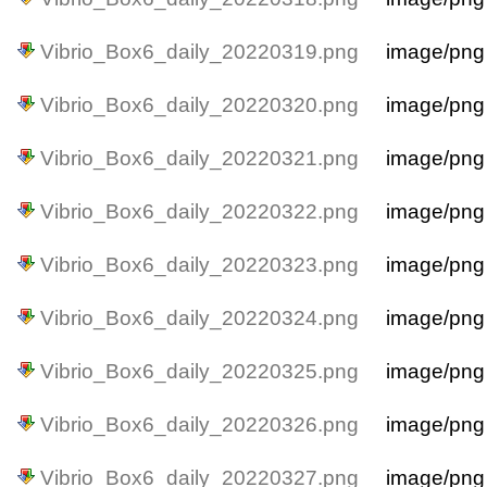
Vibrio_Box6_daily_20220319.png
image/png
Vibrio_Box6_daily_20220320.png
image/png
Vibrio_Box6_daily_20220321.png
image/png
Vibrio_Box6_daily_20220322.png
image/png
Vibrio_Box6_daily_20220323.png
image/png
Vibrio_Box6_daily_20220324.png
image/png
Vibrio_Box6_daily_20220325.png
image/png
Vibrio_Box6_daily_20220326.png
image/png
Vibrio_Box6_daily_20220327.png
image/png