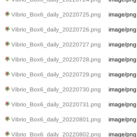
Vibrio_Box6_daily_20220725.png
image/png
Vibrio_Box6_daily_20220726.png
image/png
Vibrio_Box6_daily_20220727.png
image/png
Vibrio_Box6_daily_20220728.png
image/png
Vibrio_Box6_daily_20220729.png
image/png
Vibrio_Box6_daily_20220730.png
image/png
Vibrio_Box6_daily_20220731.png
image/png
Vibrio_Box6_daily_20220801.png
image/png
Vibrio_Box6_daily_20220802.png
image/png