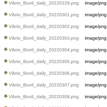
Vibrio_Box6_daily_20220228.png
image/png
Vibrio_Box6_daily_20220301.png
image/png
Vibrio_Box6_daily_20220302.png
image/png
Vibrio_Box6_daily_20220303.png
image/png
Vibrio_Box6_daily_20220304.png
image/png
Vibrio_Box6_daily_20220305.png
image/png
Vibrio_Box6_daily_20220306.png
image/png
Vibrio_Box6_daily_20220307.png
image/png
Vibrio_Box6_daily_20220308.png
image/png