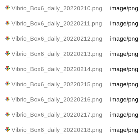
Vibrio_Box6_daily_20220210.png
image/png
Vibrio_Box6_daily_20220211.png
image/png
Vibrio_Box6_daily_20220212.png
image/png
Vibrio_Box6_daily_20220213.png
image/png
Vibrio_Box6_daily_20220214.png
image/png
Vibrio_Box6_daily_20220215.png
image/png
Vibrio_Box6_daily_20220216.png
image/png
Vibrio_Box6_daily_20220217.png
image/png
Vibrio_Box6_daily_20220218.png
image/png