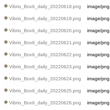
Vibrio_Box6_daily_20220618.png
image/png
Vibrio_Box6_daily_20220619.png
image/png
Vibrio_Box6_daily_20220620.png
image/png
Vibrio_Box6_daily_20220621.png
image/png
Vibrio_Box6_daily_20220622.png
image/png
Vibrio_Box6_daily_20220623.png
image/png
Vibrio_Box6_daily_20220624.png
image/png
Vibrio_Box6_daily_20220625.png
image/png
Vibrio_Box6_daily_20220626.png
image/png