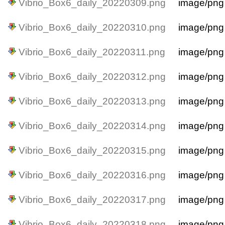
Vibrio_Box6_daily_20220309.png
image/png
Vibrio_Box6_daily_20220310.png
image/png
Vibrio_Box6_daily_20220311.png
image/png
Vibrio_Box6_daily_20220312.png
image/png
Vibrio_Box6_daily_20220313.png
image/png
Vibrio_Box6_daily_20220314.png
image/png
Vibrio_Box6_daily_20220315.png
image/png
Vibrio_Box6_daily_20220316.png
image/png
Vibrio_Box6_daily_20220317.png
image/png
Vibrio_Box6_daily_20220318.png
image/png