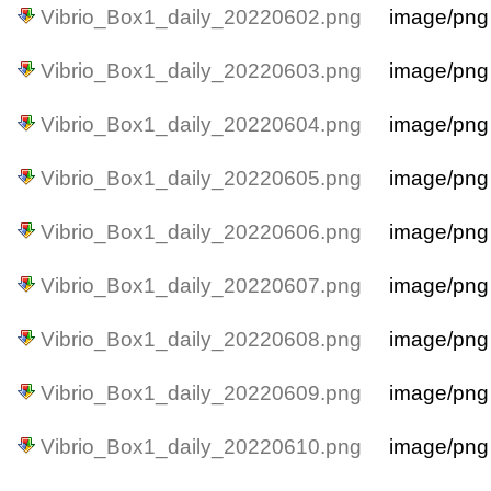
Vibrio_Box1_daily_20220602.png
image/png
Vibrio_Box1_daily_20220603.png
image/png
Vibrio_Box1_daily_20220604.png
image/png
Vibrio_Box1_daily_20220605.png
image/png
Vibrio_Box1_daily_20220606.png
image/png
Vibrio_Box1_daily_20220607.png
image/png
Vibrio_Box1_daily_20220608.png
image/png
Vibrio_Box1_daily_20220609.png
image/png
Vibrio_Box1_daily_20220610.png
image/png