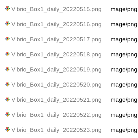
Vibrio_Box1_daily_20220515.png
image/png
Vibrio_Box1_daily_20220516.png
image/png
Vibrio_Box1_daily_20220517.png
image/png
Vibrio_Box1_daily_20220518.png
image/png
Vibrio_Box1_daily_20220519.png
image/png
Vibrio_Box1_daily_20220520.png
image/png
Vibrio_Box1_daily_20220521.png
image/png
Vibrio_Box1_daily_20220522.png
image/png
Vibrio_Box1_daily_20220523.png
image/png