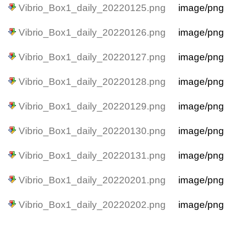
Vibrio_Box1_daily_20220125.png
image/png
Vibrio_Box1_daily_20220126.png
image/png
Vibrio_Box1_daily_20220127.png
image/png
Vibrio_Box1_daily_20220128.png
image/png
Vibrio_Box1_daily_20220129.png
image/png
Vibrio_Box1_daily_20220130.png
image/png
Vibrio_Box1_daily_20220131.png
image/png
Vibrio_Box1_daily_20220201.png
image/png
Vibrio_Box1_daily_20220202.png
image/png