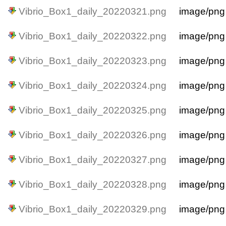
Vibrio_Box1_daily_20220321.png
image/png
Vibrio_Box1_daily_20220322.png
image/png
Vibrio_Box1_daily_20220323.png
image/png
Vibrio_Box1_daily_20220324.png
image/png
Vibrio_Box1_daily_20220325.png
image/png
Vibrio_Box1_daily_20220326.png
image/png
Vibrio_Box1_daily_20220327.png
image/png
Vibrio_Box1_daily_20220328.png
image/png
Vibrio_Box1_daily_20220329.png
image/png