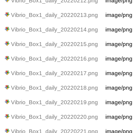
Vibrio_Box1_daily_20220212.png
image/png
Vibrio_Box1_daily_20220213.png
image/png
Vibrio_Box1_daily_20220214.png
image/png
Vibrio_Box1_daily_20220215.png
image/png
Vibrio_Box1_daily_20220216.png
image/png
Vibrio_Box1_daily_20220217.png
image/png
Vibrio_Box1_daily_20220218.png
image/png
Vibrio_Box1_daily_20220219.png
image/png
Vibrio_Box1_daily_20220220.png
image/png
Vibrio_Box1_daily_20220221.png
image/png