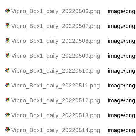
Vibrio_Box1_daily_20220506.png
image/png
Vibrio_Box1_daily_20220507.png
image/png
Vibrio_Box1_daily_20220508.png
image/png
Vibrio_Box1_daily_20220509.png
image/png
Vibrio_Box1_daily_20220510.png
image/png
Vibrio_Box1_daily_20220511.png
image/png
Vibrio_Box1_daily_20220512.png
image/png
Vibrio_Box1_daily_20220513.png
image/png
Vibrio_Box1_daily_20220514.png
image/png