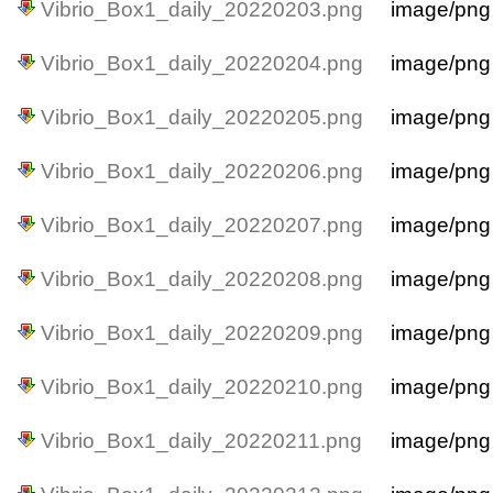
Vibrio_Box1_daily_20220203.png
image/png
Vibrio_Box1_daily_20220204.png
image/png
Vibrio_Box1_daily_20220205.png
image/png
Vibrio_Box1_daily_20220206.png
image/png
Vibrio_Box1_daily_20220207.png
image/png
Vibrio_Box1_daily_20220208.png
image/png
Vibrio_Box1_daily_20220209.png
image/png
Vibrio_Box1_daily_20220210.png
image/png
Vibrio_Box1_daily_20220211.png
image/png