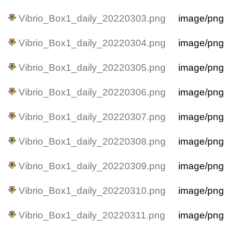
Vibrio_Box1_daily_20220303.png
image/png
Vibrio_Box1_daily_20220304.png
image/png
Vibrio_Box1_daily_20220305.png
image/png
Vibrio_Box1_daily_20220306.png
image/png
Vibrio_Box1_daily_20220307.png
image/png
Vibrio_Box1_daily_20220308.png
image/png
Vibrio_Box1_daily_20220309.png
image/png
Vibrio_Box1_daily_20220310.png
image/png
Vibrio_Box1_daily_20220311.png
image/png