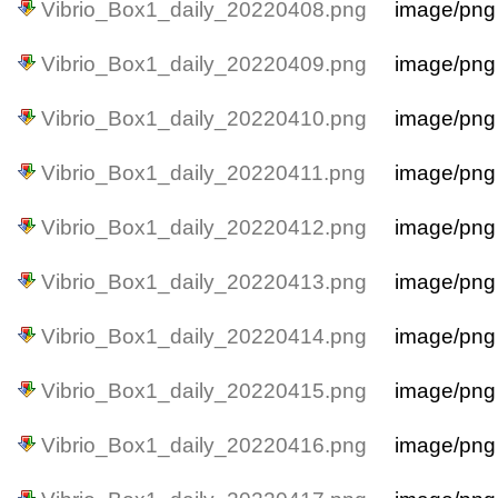
Vibrio_Box1_daily_20220408.png
image/png
Vibrio_Box1_daily_20220409.png
image/png
Vibrio_Box1_daily_20220410.png
image/png
Vibrio_Box1_daily_20220411.png
image/png
Vibrio_Box1_daily_20220412.png
image/png
Vibrio_Box1_daily_20220413.png
image/png
Vibrio_Box1_daily_20220414.png
image/png
Vibrio_Box1_daily_20220415.png
image/png
Vibrio_Box1_daily_20220416.png
image/png