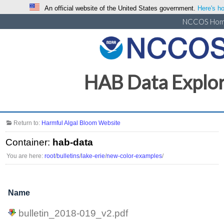
An official website of the United States government.
Here's ho
NCCOS Ho
HAB Data Explo
Return to:
Harmful Algal Bloom Website
Container:
hab-data
You are here:
root
/
bulletins
/
lake-erie
/
new-color-examples
/
Name
bulletin_2018-019_v2.pdf